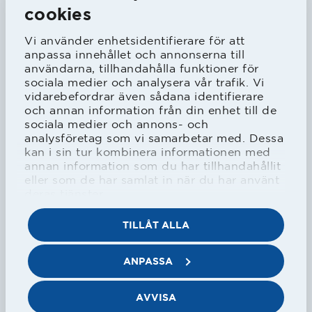
ST0LT HEMMASPONSOR
cookies
Vi använder enhetsidentifierare för att
anpassa innehållet och annonserna till
användarna, tillhandahålla funktioner för
sociala medier och analysera vår trafik. Vi
vidarebefordrar även sådana identifierare
och annan information från din enhet till de
sociala medier och annons- och
analysföretag som vi samarbetar med. Dessa
MAX
kan i sin tur kombinera informationen med
annan information som du har tillhandahållit
eller som de har samlat in när du har använt
deras tjänster.
TILLÅT ALLA
Unicoach
ANPASSA
AVVISA