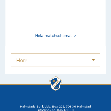
Hela matchschemat
Herr
Dam
Akademi
Ungdom
Halmstads Bollklubb, Box 223, 301 06 Halmstad
info@hbk.se
, 035-171880