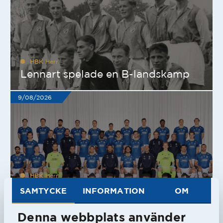
HBK
Herr
Lennart spelade en B-landskamp
9/08/2026
HBK
Herr
Truppen mot GAIS
SAMTYCKE
INFORMATION
OM
Denna webbplats använder