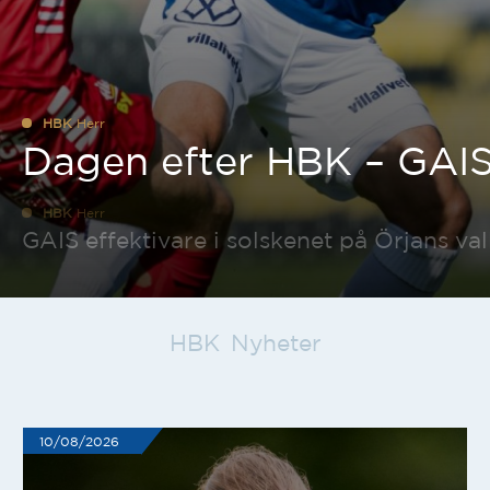
HBK
Herr
Dagen efter HBK – GAI
HBK
Herr
GAIS effektivare i solskenet på Örjans val
HBK
Nyheter
10/08/2026