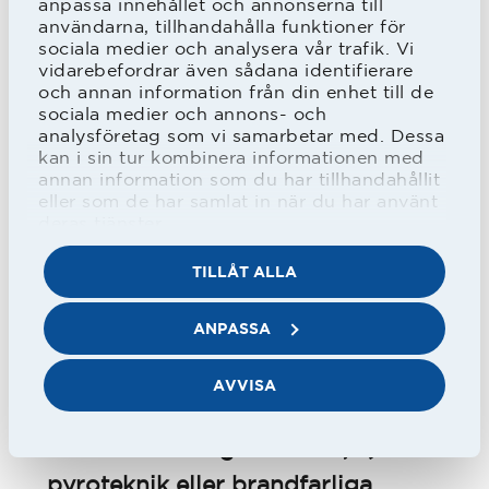
anpassa innehållet och annonserna till
användarna, tillhandahålla funktioner för
Lösenord och användar-id på internet
sociala medier och analysera vår trafik. Vi
Du är själv ansvarig för att användar-id
vidarebefordrar även sådana identifierare
och annan information från din enhet till de
och lösenord förvaras på ett säkert
sociala medier och annons- och
analysföretag som vi samarbetar med. Dessa
sätt. Lämna aldrig ut användar-id och
kan i sin tur kombinera informationen med
lösenord till någon annan person.
annan information som du har tillhandahållit
eller som de har samlat in när du har använt
deras tjänster.
Särskilda villkor för tillträde till Halmstads
BK:s matcher
TILLÅT ALLA
Besökare är skyldig att på begäran
ANPASSA
underkasta sig visitation.
Det är inte tillåtet att medföra: a)
AVVISA
Alkohol eller andra droger, b) vapen
eller andra farliga föremål, c)
pyroteknik eller brandfarliga