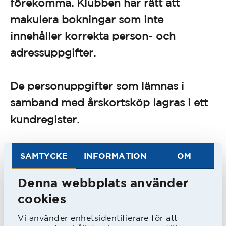
förekomma. Klubben har rätt att
makulera bokningar som inte
innehåller korrekta person- och
adressuppgifter.
De personuppgifter som lämnas i
samband med årskortsköp lagras i ett
kundregister.
Inpassering
SAMTYCKE
INFORMATION
OM
HBK lagrar information om inpassering
i statistiskt syfte. Detta register kan
Denna webbplats använder
under vissa omständigheter begäras ut
cookies
av myndigheter.
Vi använder enhetsidentifierare för att