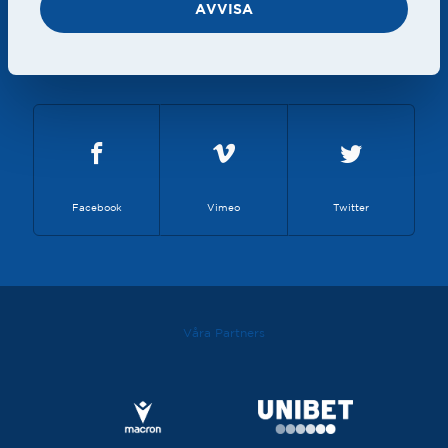
AVVISA
Halmstads Bollklubb, Box 223, 301 06 Halmstad
info@hbk.se
, 035-171880
Facebook
Vimeo
Twitter
Våra Partners