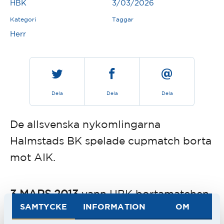
HBK
3/03/2026
Kategori
Taggar
Herr
Dela
Dela
Dela
De allsvenska nykomlingarna
Halmstads BK spelade cupmatch borta
mot AIK.
3 MARS 2013
vann HBK bortamatchen
SAMTYCKE
INFORMATION
OM
i Svenska Cupen mot AIK.