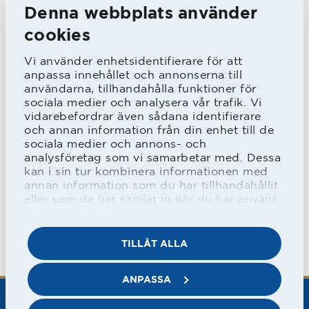
Denna webbplats använder
Det blev 2-1 efter att HBK öppnat
cookies
starkt och ledde med 2-0 redan efter
Vi använder enhetsidentifierare för att
tolv minuter.
anpassa innehållet och annonserna till
användarna, tillhandahålla funktioner för
sociala medier och analysera vår trafik. Vi
Målen gjordes av Stefan Selakovic och
vidarebefordrar även sådana identifierare
och annan information från din enhet till de
Richard Magyar.
sociala medier och annons- och
analysföretag som vi samarbetar med. Dessa
kan i sin tur kombinera informationen med
annan information som du har tillhandahållit
eller som de har samlat in när du har använt
deras tjänster.
TILLÅT ALLA
ANPASSA