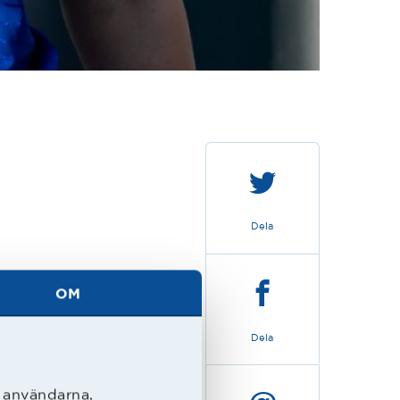
Dela
OM
Dela
l användarna,