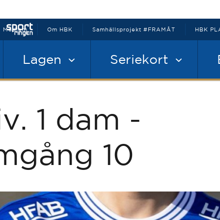
Medlem
Om HBK
Samhällsprojekt #FRAMÅT
HBK PL
Lagen
Seriekort
iv. 1 dam -
mgång 10