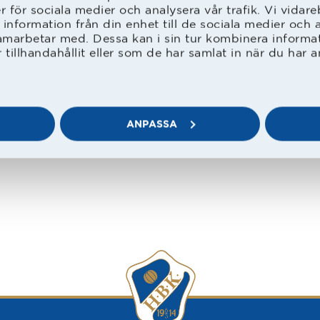
er för sociala medier och analysera vår trafik. Vi vida
 information från din enhet till de sociala medier och
g 7 juni
amarbetar med. Dessa kan i sin tur kombinera inform
tillhandahållit eller som de har samlat in när du har a
 Helsingborgs IF – Varbergs BoIS
 Alingsås KIK – Vellinge IF
 Älmhults IF – Skepplanda BTK
ANPASSA