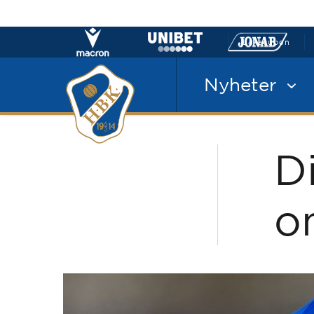
Laxacupen
Nyheter
D
o