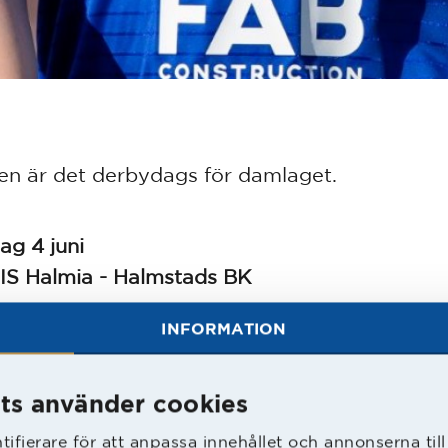
gen är det derbydags för damlaget.
ag 4 juni
 IS Halmia - Halmstads BK
INFORMATION
g 6 juni
 IFK Värnamo – Lindsdals IF
 FC Rosengård 1917 – IK Zenith
ts använder cookies
 Örgryte IS – Eskilsminne IF
ifierare för att anpassa innehållet och annonserna til