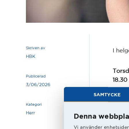
Skriven av
I hel
HBK
Torsd
Publicerad
18.30
3/06/2026
SAMTYCKE
Lörda
Kategori
13.00
Herr
13.30
Denna webbpla
14.30
Vi använder enhetsident