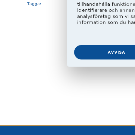
tillhandahålla funktion
Taggar
identifierare och annan
Sönda
analysföretag som vi s
information som du har 
13.00
14.00
16.00
AVVISA