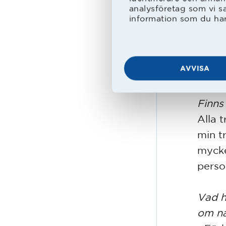
Du ha
analysföretag som vi s
information som du har 
den r
- Den 
Snöst
AVVISA
gått g
Finns
Alla 
min t
mycke
perso
Vad h
om nå