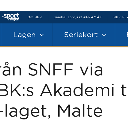
Medlem
Om HBK
Samhällsprojekt #FRAMÅT
HBK PL
Lagen
Seriekort
rån SNFF via
BK:s Akademi ti
-laget, Malte