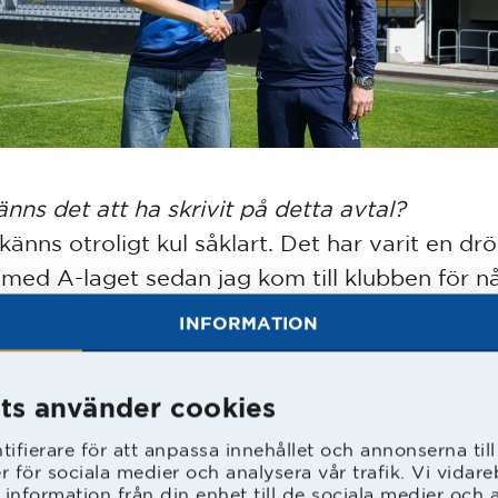
änns det att ha skrivit på detta avtal?
känns otroligt kul såklart. Det har varit en dr
 med A-laget sedan jag kom till klubben för n
n.
INFORMATION
etyder detta steget för dig personligen?
ts använder cookies
temycket. Det är något jag jobbat för väldigt 
a bli riktigt roligt att bara få fortsätta min re
ifierare för att anpassa innehållet och annonserna til
er för sociala medier och analysera vår trafik. Vi vida
 information från din enhet till de sociala medier och