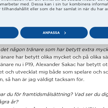
r ju varit i HBK:s akademi de senaste åren, hu
amarbetar med. Dessa kan i sin tur kombinera inform
tillhandahållit eller som de har samlat in när du har a
esan sett ut?
resan har gått relativt fort. Jag blev värvad f
orp Nyhem till HBK:s P17 i december 2022 så 
ANPASSA
anska fort men varit otroligt lärorikt.
 det någon tränare som har betytt extra myc
tränare har betytt olika mycket och på olika sä
ränare nu i P19, Alexander Sakac har betytt ot
t och utvecklat mig både som spelare och 
n, så han är jag väldigt tacksam för.
ar du för framtidsmålsättning? Vad ser du dig
gra år?