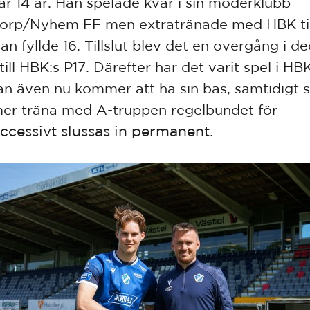
ar 14 år. Han spelade kvar i sin moderklubb
orp/Nyhem FF men extratränade med HBK til
han fyllde 16. Tillslut blev det en övergång i 
ill HBK:s P17. Därefter har det varit spel i HB
an även nu kommer att ha sin bas, samtidigt
r träna med A-truppen regelbundet för
ccessivt slussas in permanent.