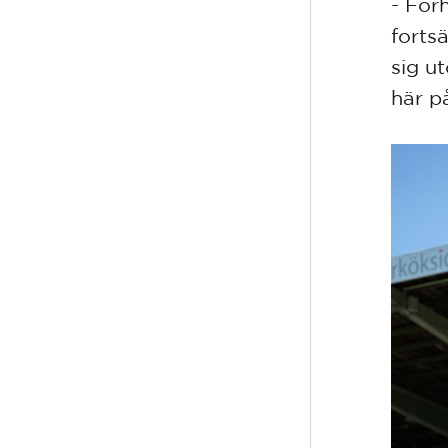
- För
fortsä
sig ut
här p