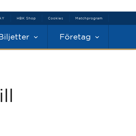
AY
HBK Shop
Cookies
Matchprogram
Biljetter
Företag
ll