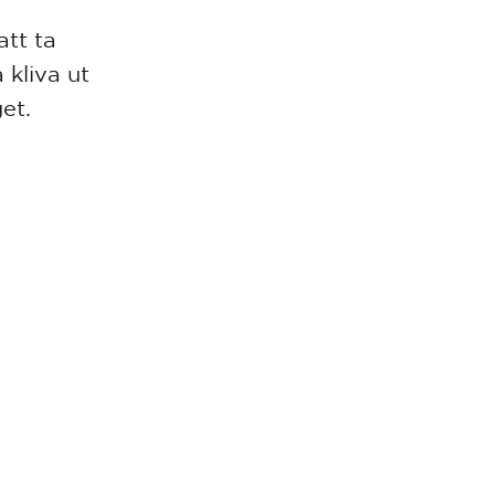
att ta
 kliva ut
get.