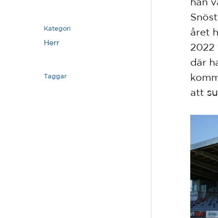
han v
Snöst
Kategori
året 
Herr
2022 t
där h
komme
Taggar
su
att