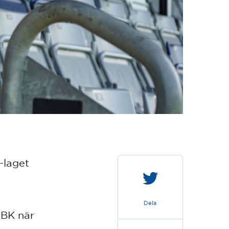
-laget
Dela
HBK när