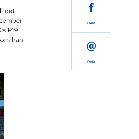
l det
december
Dela
K:s P19
 som han
Dela