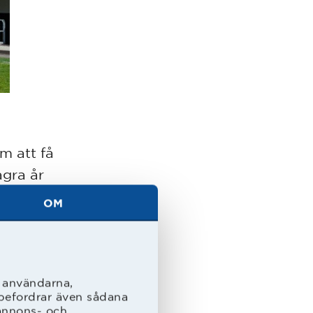
öm att få
ågra år
OM
länge s
å
sa nu.
l användarna,
rebefordrar även sådana
 annons- och