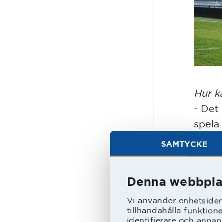
Hur k
- Det 
spela
seda
SAMTYCKE
Vad b
Denna webbpla
- Jät
det sk
Vi använder enhetsident
tillhandahålla funktion
identifierare och annan