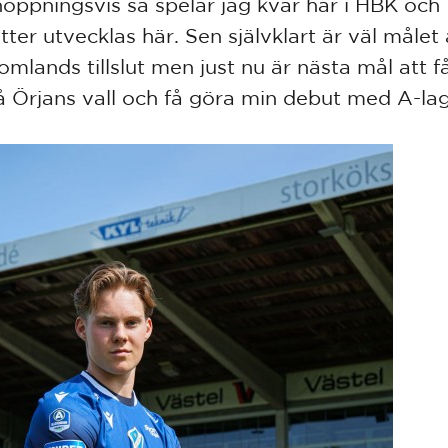
hoppningsvis så spelar jag kvar här i HBK och
tter utvecklas här. Sen självklart är väl målet 
omlands tillslut men just nu är nästa mål att få
å Örjans vall och få göra min debut med A-la