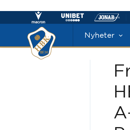
Laxacupen
Nyheter
F
H
A