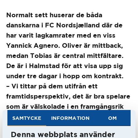
Normalt sett huserar de båda
danskarna i FC Nordsjælland där de
har varit lagkamrater med en viss
Yannick Agnero. Oliver är mittback,
medan Tobias är central mittfältare.
De är i Halmstad för att visa upp sig
under tre dagar i hopp om kontrakt.
– Vi tittar på dem utifrån ett
framtidsperspektiv, det är bra spelare
som är välskolade i en framgångsrik
dansk akademi, konstaterar Johan
SAMTYCKE
INFORMATION
OM
Lindholm, tränare i HBK.
Denna webbplats använder