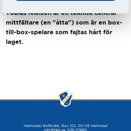
Tobias Nielsen är en teknisk central
mittfältare (en "åtta") som är en box-
till-box-spelare som fajtas hårt för
laget.
Halmstads Bollklubb, Box 223, 301 06 Halmstad
info@hbk.se
, 035-171880