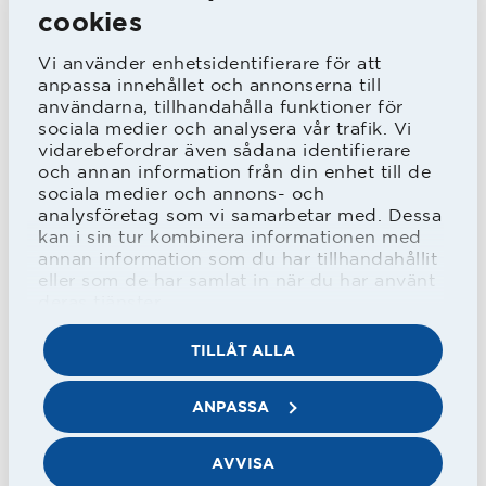
cookies
Från FC Nordsjælland finns som
Vi använder enhetsidentifierare för att
bekant redan Yannick Agnero, är det
anpassa innehållet och annonserna till
möjligen ett mer långtgående
användarna, tillhandahålla funktioner för
sociala medier och analysera vår trafik. Vi
samarbete klubbarna emellan på
vidarebefordrar även sådana identifierare
och annan information från din enhet till de
gång?
sociala medier och annons- och
– Vi har inte formaliserat det annat än
analysföretag som vi samarbetar med. Dessa
kan i sin tur kombinera informationen med
att vi har bra kontakter och det finns
annan information som du har tillhandahållit
många talanger i Danmark, bara några
eller som de har samlat in när du har använt
deras tjänster.
mil söderut, säger Johan Lindholm.
TILLÅT ALLA
Oliver Bødker beskriver sig som en
ANPASSA
hårt arbetande back som har gjort U-
landskamper för Danmark.
AVVISA