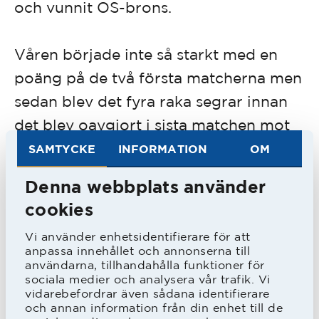
och vunnit OS-brons.
Våren började inte så starkt med en
poäng på de två första matcherna men
sedan blev det fyra raka segrar innan
det blev oavgjort i sista matchen mot
Norrby IF.
SAMTYCKE
INFORMATION
OM
Denna webbplats använder
I vårens derbymatchen mot Halmia
cookies
vann HBK med 3-1, vilket betydde att
Vi använder enhetsidentifierare för att
HBK sparkade ner sina grannar till div.
anpassa innehållet och annonserna till
III.
användarna, tillhandahålla funktioner för
sociala medier och analysera vår trafik. Vi
vidarebefordrar även sådana identifierare
och annan information från din enhet till de