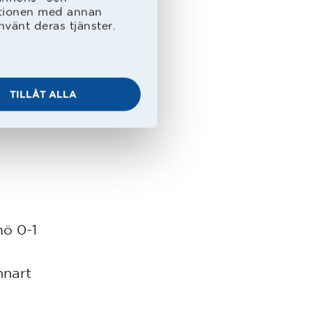
ationen med annan
nvänt deras tjänster.
stående
t
år i
TILLÅT ALLA
ö 0-1
nnart