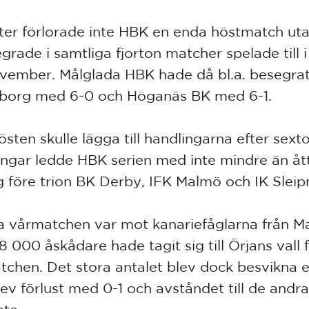
ter förlorade inte HBK en enda höstmatch uta
grade i samtliga fjorton matcher spelade till i
vember. Målglada HBK hade då bl.a. besegrat
eborg med 6-0 och Höganäs BK med 6-1.
östen skulle lägga till handlingarna efter sext
gar ledde HBK serien med inte mindre än åt
 före trion BK Derby, IFK Malmö och IK Sleip
a vårmatchen var mot kanariefåglarna från M
 000 åskådare hade tagit sig till Örjans vall f
tchen. Det stora antalet blev dock besvikna 
lev förlust med 0-1 och avståndet till de andr