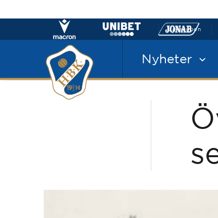
Laxacupen
Nyheter
Ö
s