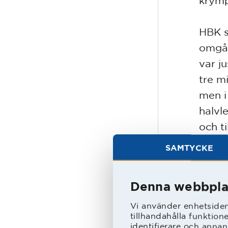
krymp
HBK s
omgån
var j
tre m
men i 
halvl
och ti
SAMTYCKE
Om in
komma
Denna webbpla
med h
klar 
Vi använder enhetsident
tillhandahålla funktion
åtta 
identifierare och annan