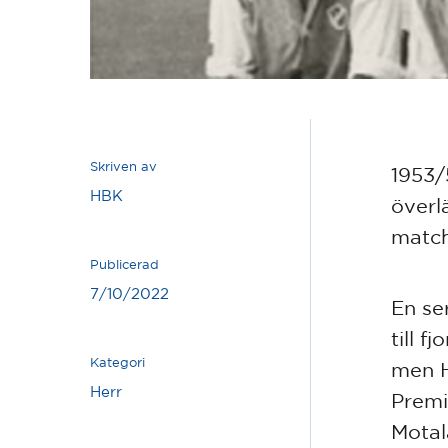
Skriven av
1953/
HBK
överl
match
Publicerad
7/10/2022
En se
till f
Kategori
men H
Herr
Premi
Motal