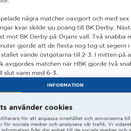
te.
pelade några matcher oavgjort och med sex
gar kvar skilde sju poäng till BK Derby. Näs
ust mot BK Derby på Örjans vall. Två snabba 
inuter gjorde att de flesta nog tog ut segern i
stället vände östgötarna till 2-3. I mitten på 
ek avgjordes matchen när HBK gjorde två sn
ll slut vann med 6-3.
INFORMATION
te serien var avgjord då, så blev den det i pra
nde match när HBK vann borta mot Redberg
ts använder cookies
ela 10-1. Tre mål första kvarten gjorde att sa
och med fyra omgångar kvar ledde HBK serie
ifierare för att anpassa innehållet och annonserna til
er för sociala medier och analysera vår trafik. Vi vida
poäng och trettio mål.
 information från din enhet till de sociala medier och