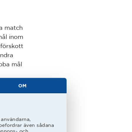
ta match
mål inom
 förskott
andra
abba mål
OM
ktiken i
slids IK
ken var
n med
l användarna,
rebefordrar även sådana
 annons- och