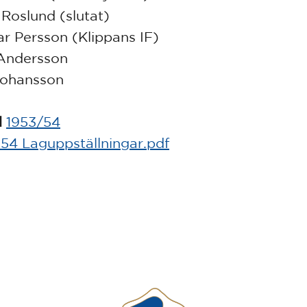
 Roslund (slutat)
r Persson (Klippans IF)
Andersson
Johansson
l
1953/54
54 Laguppställningar.pdf