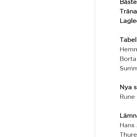
Bäste
Träna
Lagle
Tabel
Hemm
Bort
Summ
Nya s
Rune 
Lämn
Hans 
Thure