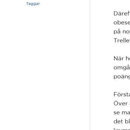
Taggar
Däref
obese
på no
Trell
När h
omgån
poäng
Först
Över 8
se ma
det b