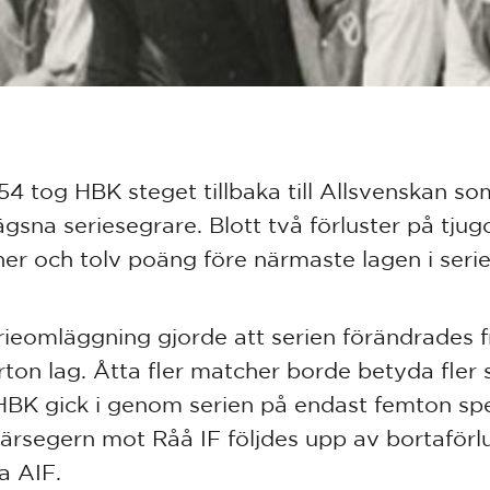
54 tog HBK steget tillbaka till Allsvenskan so
ägsna seriesegrare. Blott två förluster på tju
er och tolv poäng före närmaste lagen i serie
rieomläggning gjorde att serien förändrades f
jorton lag. Åtta fler matcher borde betyda fler
BK gick i genom serien på endast femton spe
ärsegern mot Råå IF följdes upp av bortaförl
a AIF.