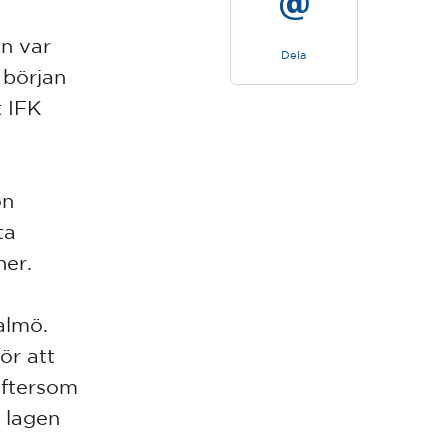
n var
Dela
 början
 IFK
on
ta
ner.
almö.
ör att
eftersom
a lagen