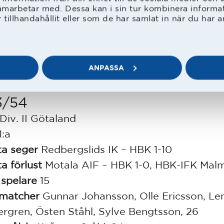
amarbetar med. Dessa kan i sin tur kombinera inform
tillhandahållit eller som de har samlat in när du har a
log inte av på takten utan vann även de åter
matcherna, bl.a. 9-2 i sista hemmamatchen mo
 AIF. HBK var tillbaka i Allsvenskan efter sex 
ANPASSA
.
3/54
Div. II Götaland
1:a
ta seger
Redbergslids IK – HBK 1-10
a förlust
Motala AIF – HBK 1-0, HBK-IFK Malm
 spelare
15
 matcher
Gunnar Johansson, Olle Ericsson, Le
rgren, Östen Ståhl, Sylve Bengtsson, 26