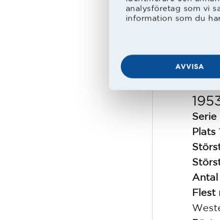
analysföretag som vi s
information som du har 
HBK s
fyra 
Motala
AVVISA
tvåan
195
Serie
Plats
Störs
Störst
Antal
Flest
Weste