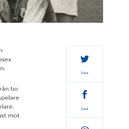
m
gosex
n.
Dela
rån tio
 spelare
lare.
Dela
ust mot