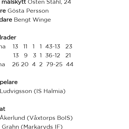
 målskytt
Östen Ståhl, 24
re
Gösta Persson
dare
Bengt Winge
lrader
a 13 11 1 1 43-13 23
a 13 9 3 1 36-12 21
a 26 20 4 2 79-25 44
pelare
Ludvigsson (IS Halmia)
at
Åkerlund (Våxtorps BoIS)
 Grahn (Markaryds IF)