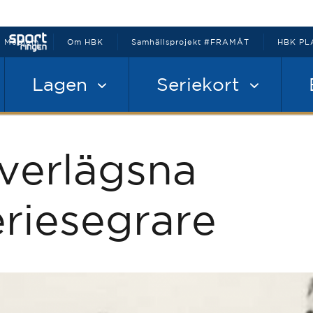
Medlem
Om HBK
Samhällsprojekt #FRAMÅT
HBK PL
Lagen
Seriekort
verlägsna
eriesegrare