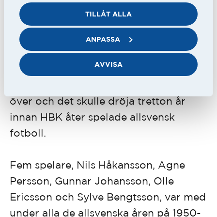
slog Malmökamraterna på Olympia.
TILLÅT ALLA
Det hjälpte inte att HBK vann med 4-2
ANPASSA
på Örjans vall, då IFK Malmö kunde
AVVISA
besegra ett håglöst och oinspirerat HIF
med 2-1. HBK:s sejour i Allsvenskan var
över och det skulle dröja tretton år
innan HBK åter spelade allsvensk
fotboll.
Fem spelare, Nils Håkansson, Agne
Persson, Gunnar Johansson, Olle
Ericsson och Sylve Bengtsson, var med
under alla de allsvenska åren på 1950-