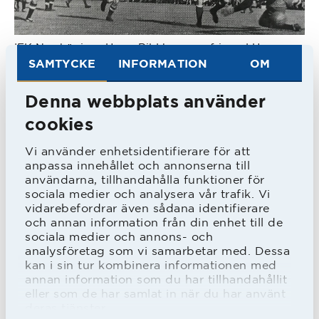
IFK Norrköpings Harry Bild kommer fri med Hans
Kristenson och gör inget misstag. Till vänster syns
SAMTYCKE
INFORMATION
OM
HBK:arna Bernt-Olof Nylander och Nils Håkansson.
Denna webbplats använder
Hoppet fanns men det fortsatte illa.
cookies
Fyra raka förluster och där den värsta
Vi använder enhetsidentifierare för att
var i näst sista omgången borta mot
anpassa innehållet och annonserna till
användarna, tillhandahålla funktioner för
IFK Malmö. HBK skapade chanser men
sociala medier och analysera vår trafik. Vi
fick inte in bollen, i stället kunde
vidarebefordrar även sådana identifierare
och annan information från din enhet till de
hemmalagets Bigge Andersson avgöra
sociala medier och annons- och
analysföretag som vi samarbetar med. Dessa
med två minuter kvar. Detta medförde
kan i sin tur kombinera informationen med
att kanariefåglarna tog sig förbi HBK.
annan information som du har tillhandahållit
eller som de har samlat in när du har använt
Nu krävdes seger mot AIK och att HIF
deras tjänster.