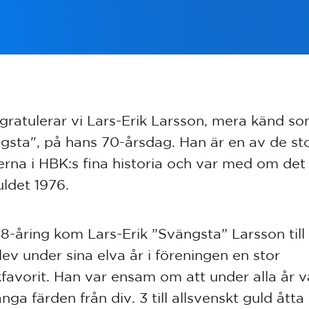
 gratulerar vi Lars-Erik Larsson, mera känd s
gsta", på hans 70-årsdag. Han är en av de st
lerna i HBK:s fina historia och var med om det
ldet 1976.
8-åring kom Lars-Erik ”Svängsta” Larsson til
lev under sina elva år i föreningen en stor
kfavorit. Han var ensam om att under alla år 
nga färden från div. 3 till allsvenskt guld åtta