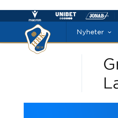
Laxacupen
Nyheter
G
L