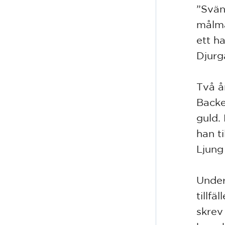
”Svän
målmä
ett h
Djurg
Två å
Backe
guld.
han t
Ljun
Under
tillfä
skrev