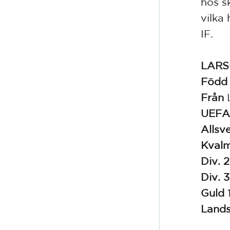
hos s
vilka
IF.
LARS
Född
Från
L
UEFA
Allsv
Kvalm
Div. 
Div. 
Guld
Land