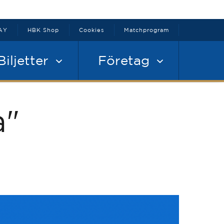
AY
HBK Shop
Cookies
Matchprogram
Biljetter
Företag
a"