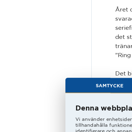
Året 
svara
serie
det s
träna
”Ring
Det b
mot S
SAMTYCKE
mål h
HBK:s
Denna webbpla
Vi använder enhetsident
tillhandahålla funktion
identifierare och annan