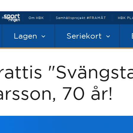
Medlem
Om HBK
Samhällsprojekt #FRAMÅT
HBK PL
Lagen
Seriekort
rattis "Svängst
arsson, 70 år!