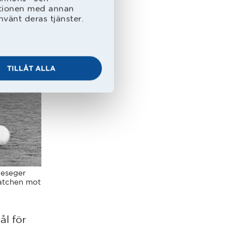
ationen med annan
nvänt deras tjänster.
TILLÅT ALLA
ieseger
matchen mot
ål för