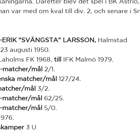
kåningarna. Därefter blev det spel i BK Astrio,
 han var med om kval till div. 2, och senare i 
-ERIK ”SVÄNGSTA” LARSSON,
Halmstad
23 augusti 1950.
aholms FK 1968,
till
IFK Malmö 1979.
-matcher/mål
2/1.
enska matcher/mål
127/24.
atcher/mål
3/2.
2-matcher/mål
62/25.
3-matcher/mål
5/0.
1976.
skamper
3 U