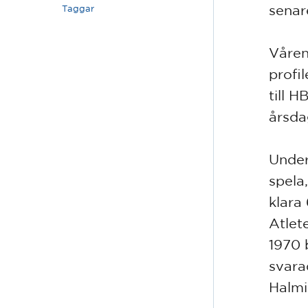
senar
Taggar
Våren
profi
till 
årsda
Under 
spela
klara
Atlet
1970 
svara
Halmi