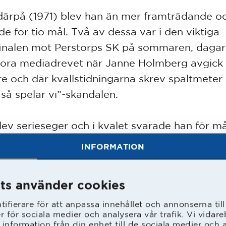
därpå (1971) blev han än mer framträdande o
de för tio mål. Två av dessa var i den viktiga
finalen mot Perstorps SK på sommaren, dagar
tora mediadrevet när Janne Holmberg avgick
re och där kvällstidningarna skrev spaltmete
 så spelar vi”-skandalen.
lev serieseger och i kvalet svarade han för m
aab och det viktiga målet hemma mot GAIS.
INFORMATION
ar förevigats i Olle Agnells målning och är n
 finaste medlemspris ”Bengt Winges Minne”.
ts använder cookies
ifierare för att anpassa innehållet och annonserna til
er för sociala medier och analysera vår trafik. Vi vida
 information från din enhet till de sociala medier och