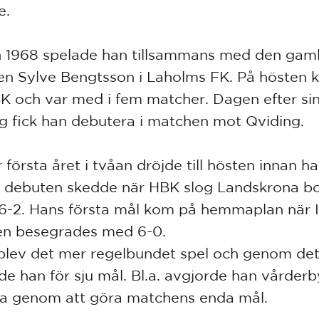
e.
 1968 spelade han tillsammans med den gam
len Sylve Bengtsson i Laholms FK. På hösten
HBK och var med i fem matcher. Dagen efter sin
g fick han debutera i matchen mot Qviding.
första året i tvåan dröjde till hösten innan ha
, debuten skedde när HBK slog Landskrona b
 6-2. Hans första mål kom på hemmaplan när 
en besegrades med 6-0.
blev det mer regelbundet spel och genom det
de han för sju mål. Bl.a. avgjorde han vårder
a genom att göra matchens enda mål.