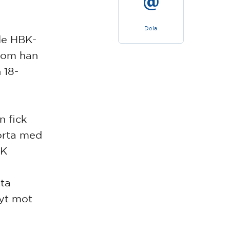
Dela
le HBK-
 kom han
 18-
n fick
orta med
IK
ta
byt mot