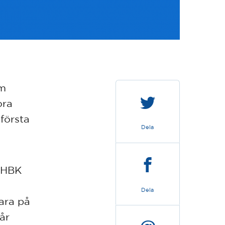
om
ora
 första
Dela
l HBK
Dela
vara på
 år