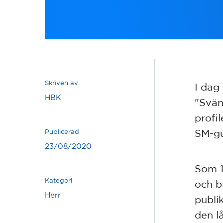
Skriven av
I dag
HBK
"Svän
profi
SM-gu
Publicerad
23/08/2020
Som 1
Kategori
och b
Herr
publi
den lå