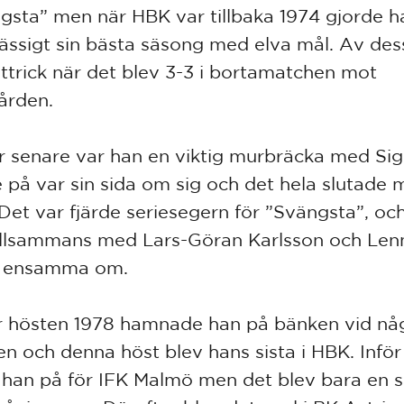
gsta” men när HBK var tillbaka 1974 gjorde h
ssigt sin bästa säsong med elva mål. Av des
attrick när det blev 3-3 i bortamatchen mot
ården.
r senare var han en viktig murbräcka med Si
 på var sin sida om sig och det hela slutade
 Det var fjärde seriesegern för ”Svängsta”, oc
illsammans med Lars-Göran Karlsson och Len
g ensamma om.
 hösten 1978 hamnade han på bänken vid nå
llen och denna höst blev hans sista i HBK. Infö
 han på för IFK Malmö men det blev bara en 