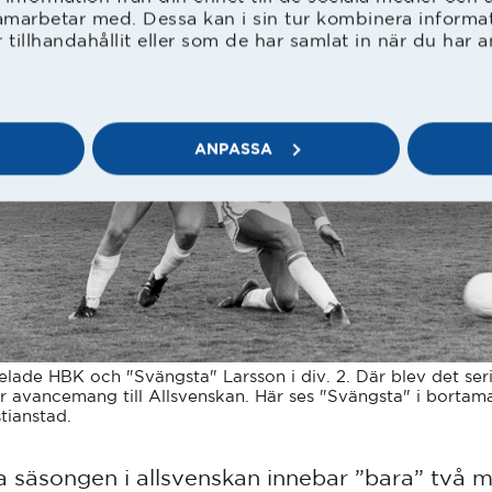
amarbetar med. Dessa kan i sin tur kombinera inform
tillhandahållit eller som de har samlat in när du har a
ANPASSA
elade HBK och "Svängsta" Larsson i div. 2. Där blev det ser
r avancemang till Allsvenskan. Här ses "Svängsta" i borta
stianstad.
a säsongen i allsvenskan innebar ”bara” två m