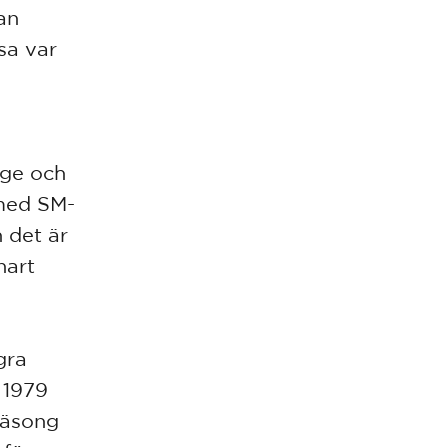
an
sa var
gge och
 med SM-
h det är
nart
gra
r 1979
säsong